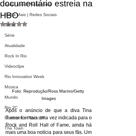
documentário estreia na
Saiba Mais | Audiovisual
HBO
Saiba Mais | Redes Sociais
Avaliado com NaN de 5 estrelas.
Filme
Série
Atualidade
Rock In Rio
Videoclipe
Rio Innovation Week
Música
Foto: Reprodução/Ross Marino/Getty 
Mundo
Images
Rio 2C
Após o anúncio de que a diva Tina 
Turner foi mais uma vez indicada para o 
Monsters of Rock SP
Rock and Roll Hall of Fame, ainda há 
The Town
mais uma boa notícia para seus fãs. Um 