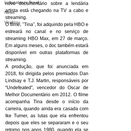
Lollapalooza Brasil
novo documentário sobre a lendária 
artista está chegando na TV a cabo e 
News
streaming.
Viralizou
O filme, "Tina", foi adquirido pela HBO e 
estreará no canal e no serviço de 
streaming HBO Max, em 27 de março. 
Em alguns meses, o doc também estará 
disponível em outras plataformas de 
streaming.
A produção, que foi anunciada em 
2018, foi dirigida pelos premiados 
Dan 
Lindsay e T.J. Martin, 
responsáveis por 
“Undefeated”, vencedor do Oscar de 
Melhor Documentário em 2012. O filme 
acompanha Tina desde o início da 
carreira, quando ainda era casada com 
Ike Turner, as lutas que ela enfrentou 
depois que eles se separaram e o seu 
retorno nos anos 1980, quando ela se 