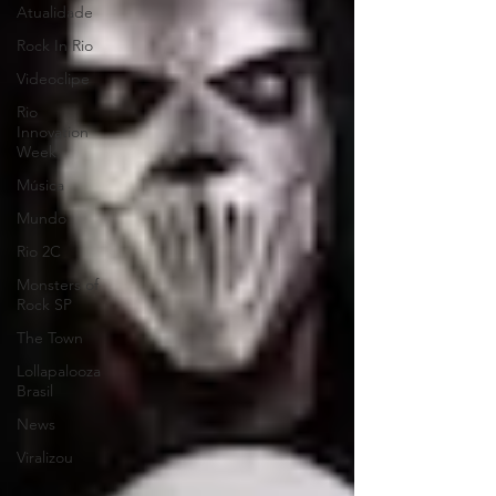
Atualidade
Rock In Rio
Videoclipe
Rio
Innovation
Week
Música
Mundo
Rio 2C
Monsters of
Rock SP
The Town
Lollapalooza
Brasil
News
Viralizou