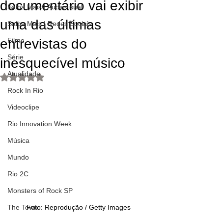
documentário vai exibir
Saiba Mais | Audiovisual
uma das últimas
Saiba Mais | Redes Sociais
entrevistas do
Filme
Série
inesquecível músico
Atualidade
Avaliado com NaN de 5 estrelas.
Rock In Rio
Videoclipe
Rio Innovation Week
Música
Mundo
Rio 2C
Monsters of Rock SP
The Town
Foto: Reprodução / Getty Images