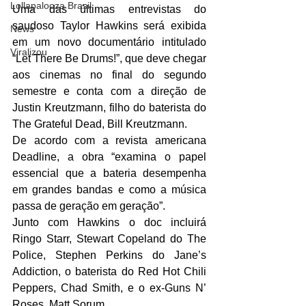
Lollapalooza Brasil
Uma das últimas entrevistas do 
saudoso Taylor Hawkins será exibida 
News
em um novo documentário intitulado 
Viralizou
“Let There Be Drums!”, que deve chegar 
aos cinemas no final do segundo 
semestre e conta com a direção de 
Justin Kreutzmann, filho do baterista do 
The Grateful Dead, Bill Kreutzmann.
De acordo com a revista americana 
Deadline, a obra “examina o papel 
essencial que a bateria desempenha 
em grandes bandas e como a música 
passa de geração em geração”.
Junto com Hawkins o doc incluirá 
Ringo Starr, Stewart Copeland do The 
Police, Stephen Perkins do Jane’s 
Addiction, o baterista do Red Hot Chili 
Peppers, Chad Smith, e o ex-Guns N’ 
Roses, Matt Sorum.