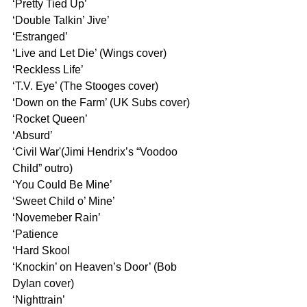
‘Pretty Tied Up’
‘Double Talkin’ Jive’
‘Estranged’
‘Live and Let Die’ (Wings cover)
‘Reckless Life’
‘T.V. Eye’ (The Stooges cover)
‘Down on the Farm’ (UK Subs cover)
‘Rocket Queen’
‘Absurd’
‘Civil War'(Jimi Hendrix’s “Voodoo 
Child” outro)
‘You Could Be Mine’
‘Sweet Child o’ Mine’
‘Novemeber Rain’
‘Patience
‘Hard Skool
‘Knockin’ on Heaven’s Door’ (Bob 
Dylan cover)
‘Nighttrain’