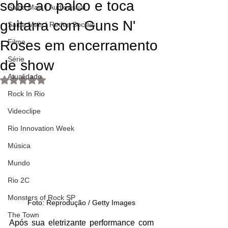
sobe ao palco e toca
Saiba Mais | Audiovisual
guitarra com Guns N'
Saiba Mais | Redes Sociais
Roses em encerramento
Filme
Série
de show
Atualidade
Avaliado com NaN de 5 estrelas.
Rock In Rio
Videoclipe
Rio Innovation Week
Música
Mundo
Rio 2C
Monsters of Rock SP
Foto: Reprodução / Getty Images
The Town
Após sua eletrizante performance com 