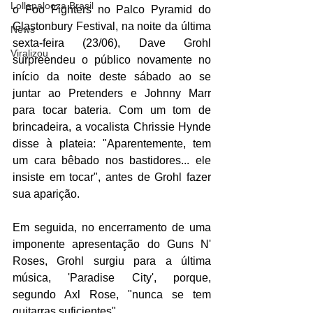
Lollapalooza Brasil
o Foo Fighters no Palco Pyramid do 
Glastonbury Festival, na noite da última 
News
sexta-feira (23/06), Dave Grohl 
Viralizou
surpreendeu o público novamente no 
início da noite deste sábado ao se 
juntar ao Pretenders e Johnny Marr 
para tocar bateria. Com um tom de 
brincadeira, a vocalista Chrissie Hynde 
disse à plateia: "Aparentemente, tem 
um cara bêbado nos bastidores... ele 
insiste em tocar", antes de Grohl fazer 
sua aparição.
Em seguida, no encerramento de uma 
imponente apresentação do Guns N' 
Roses, Grohl surgiu para a última 
música, 'Paradise City', porque, 
segundo Axl Rose, "nunca se tem 
guitarras suficientes".