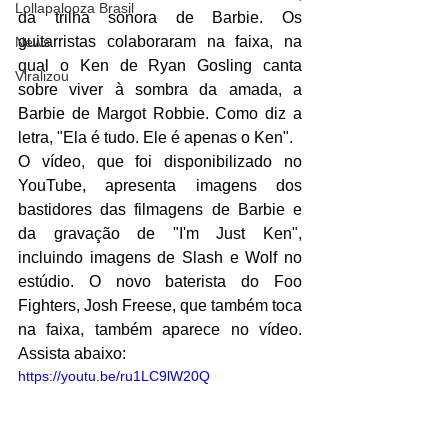
Lollapalooza Brasil
da trilha sonora de Barbie. Os 
guitarristas colaboraram na faixa, na 
News
qual o Ken de Ryan Gosling canta 
Viralizou
sobre viver à sombra da amada, a 
Barbie de Margot Robbie. Como diz a 
letra, "Ela é tudo. Ele é apenas o Ken".
O vídeo, que foi disponibilizado no 
YouTube, apresenta imagens dos 
bastidores das filmagens de Barbie e 
da gravação de "I'm Just Ken", 
incluindo imagens de Slash e Wolf no 
estúdio. O novo baterista do Foo 
Fighters, Josh Freese, que também toca 
na faixa, também aparece no vídeo. 
Assista abaixo:
https://youtu.be/ru1LC9lW20Q