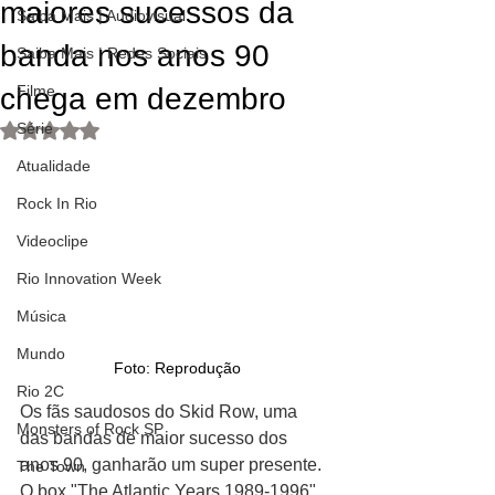
maiores sucessos da
Saiba Mais | Audiovisual
banda nos anos 90
Saiba Mais | Redes Sociais
chega em dezembro
Filme
Série
Avaliado com NaN de 5 estrelas.
Atualidade
Rock In Rio
Videoclipe
Rio Innovation Week
Música
Mundo
Foto: Reprodução
Rio 2C
Os fãs saudosos do Skid Row, uma 
Monsters of Rock SP
das bandas de maior sucesso dos 
anos 90, ganharão um super presente. 
The Town
O box "The Atlantic Years 1989-1996", 