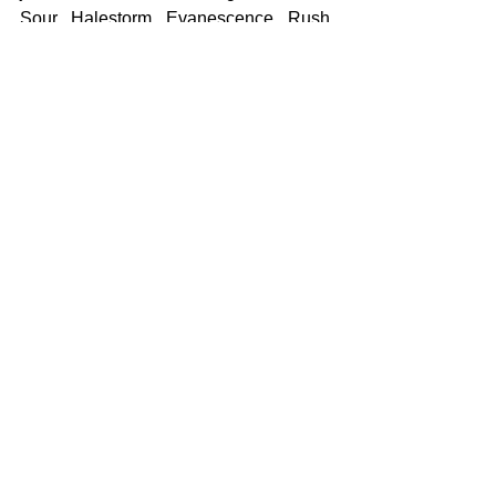
Sour, Halestorm, Evanescence, Rush, 
Alice in Chains, entre muitos outros.
https://youtu.be/qjuEXKwnkLE
Saiba Mais | Música
Ver tudo
Posts recentes