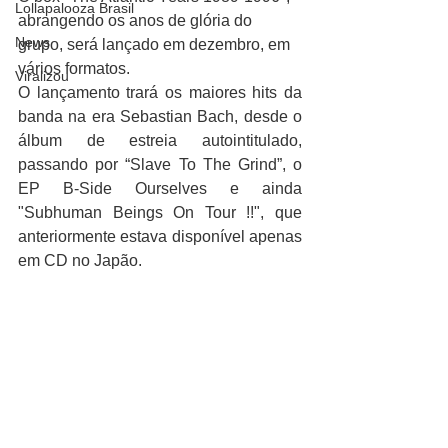
Lollapalooza Brasil
abrangendo os anos de glória do 
News
grupo, será lançado em dezembro, em 
vários formatos.
Viralizou
O lançamento trará os maiores hits da 
banda na era Sebastian Bach, desde o 
álbum de estreia autointitulado, 
passando por “Slave To The Grind”, o 
EP B-Side Ourselves e ainda 
"Subhuman Beings On Tour !!", que 
anteriormente estava disponível apenas 
em CD no Japão.