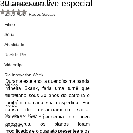
30 anos em live especial
Saiba Mais | Audiovisual
Avaliado com NaN de 5 estrelas.
Saiba Mais | Redes Sociais
Filme
Série
Atualidade
Rock In Rio
Videoclipe
Rio Innovation Week
Durante este ano, a queridíssima banda 
Música
mineira Skank, faria uma turnê que 
Mundo
celebraria seus 30 anos de carreira e 
também marcaria sua despedida. Por 
Rio 2C
causa do distanciamento social 
Monsters of Rock SP
causado pela pandemia do novo 
coronavírus, os planos foram 
The Town
modificados e o quarteto presenteará os 