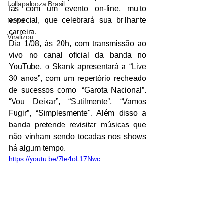
Lollapalooza Brasil
fãs com um evento on-line, muito 
especial, que celebrará sua brilhante 
News
carreira.
Viralizou
Dia 1/08, às 20h, com transmissão ao 
vivo no canal oficial da banda no 
YouTube, o Skank apresentará a “Live 
30 anos”, com um repertório recheado 
de sucessos como: “Garota Nacional”, 
“Vou Deixar”, “Sutilmente”, “Vamos 
Fugir”, “Simplesmente". Além disso a 
banda pretende revisitar músicas que 
não vinham sendo tocadas nos shows 
há algum tempo.
https://youtu.be/7Ie4oL17Nwc