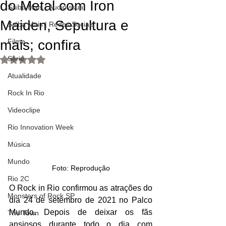
do Metal com Iron
Saiba Mais | Audiovisual
Maiden, Sepultura e
Saiba Mais | Redes Sociais
mais; confira
Filme
Série
Avaliado com NaN de 5 estrelas.
Atualidade
Rock In Rio
Videoclipe
Rio Innovation Week
Música
Mundo
Foto: Reprodução
Rio 2C
O Rock in Rio confirmou as atrações do 
Monsters of Rock SP
dia 24 de setembro de 2021 no Palco 
Mundo. Depois de deixar os fãs 
The Town
ansiosos durante todo o dia com 