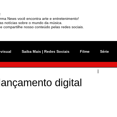
!
rma News você encontra arte e entretenimento!
mas notícias sobre o mundo da música.
e compartilhe nosso conteúdo pelas redes sociais.
ovisual
Saiba Mais | Redes Sociais
Filme
Série
vation Week
Música
Mundo
Rio 2C
lançamento digital
sil
News
Viralizou