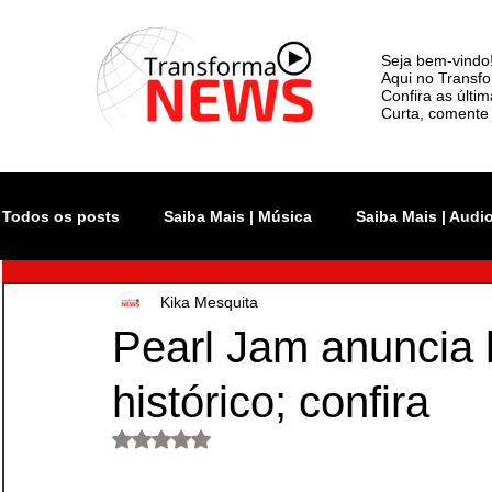
Seja bem-vindo
Aqui no Transfo
Confira as últi
Curta, comente 
Todos os posts
Saiba Mais | Música
Saiba Mais | Audi
Kika Mesquita
Atualidade
Rock In Rio
Videoclipe
Rio Inno
Pearl Jam anuncia 
histórico; confira
Monsters of Rock SP
The Town
Lollapalooza Bra
Avaliado com NaN de 5 estrelas.