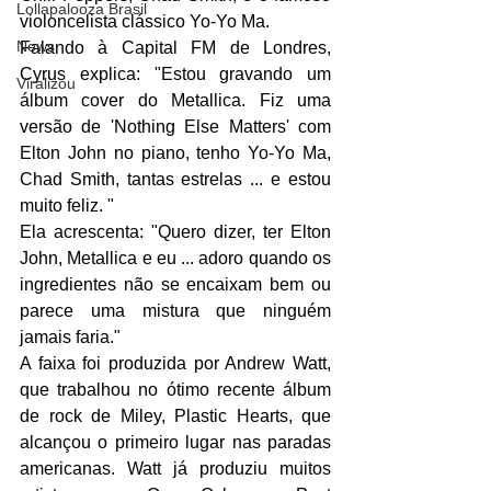
Lollapalooza Brasil
violoncelista clássico Yo-Yo Ma.
News
Falando à Capital FM de Londres, 
Cyrus explica: "Estou gravando um 
Viralizou
álbum cover do Metallica. Fiz uma 
versão de 'Nothing Else Matters' com 
Elton John no piano, tenho Yo-Yo Ma, 
Chad Smith, tantas estrelas ... e estou 
muito feliz. "
Ela acrescenta: "Quero dizer, ter Elton 
John, Metallica e eu ... adoro quando os 
ingredientes não se encaixam bem ou 
parece uma mistura que ninguém 
jamais faria."
A faixa foi produzida por Andrew Watt, 
que trabalhou no ótimo recente álbum 
de rock de Miley, Plastic Hearts, que 
alcançou o primeiro lugar nas paradas 
americanas. Watt já produziu muitos 