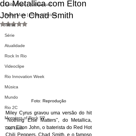
do Metallica com Elton
Saiba Mais | Audiovisual
John e Chad Smith
Saiba Mais | Redes Sociais
Avaliado com NaN de 5 estrelas.
Filme
Série
Atualidade
Rock In Rio
Videoclipe
Rio Innovation Week
Música
Mundo
Foto: Reprodução
Rio 2C
Miley Cyrus gravou uma versão do hit 
Monsters of Rock SP
"Nothing Else Matters", do Metallica, 
com Elton John, o baterista do Red Hot 
The Town
Chili Peppers, Chad Smith, e o famoso 