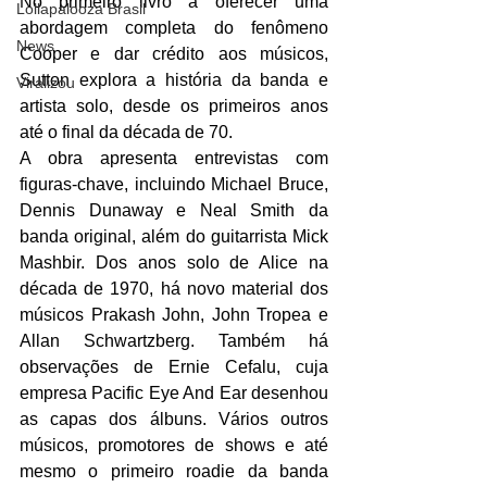
No primeiro livro a oferecer uma 
Lollapalooza Brasil
abordagem completa do fenômeno 
News
Cooper e dar crédito aos músicos, 
Sutton explora a história da banda e 
Viralizou
artista solo, desde os primeiros anos 
até o final da década de 70. 
A obra apresenta entrevistas com 
figuras-chave, incluindo Michael Bruce, 
Dennis Dunaway e Neal Smith da 
banda original, além do guitarrista Mick 
Mashbir. Dos anos solo de Alice na 
década de 1970, há novo material dos 
músicos Prakash John, John Tropea e 
Allan Schwartzberg. Também há 
observações de Ernie Cefalu, cuja 
empresa Pacific Eye And Ear desenhou 
as capas dos álbuns. Vários outros 
músicos, promotores de shows e até 
mesmo o primeiro roadie da banda 