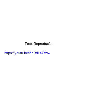
Foto: Reprodução
https://youtu.be/ibqRdLzJYww
Matéria: Kika Mesquita
Saiba Mais | Música