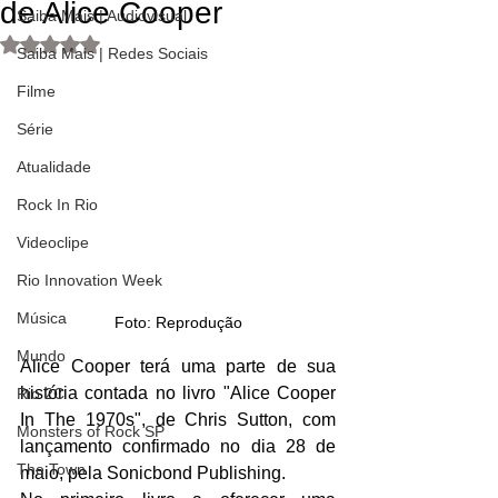
de Alice Cooper
Saiba Mais | Audiovisual
Avaliado com NaN de 5 estrelas.
Saiba Mais | Redes Sociais
Filme
Série
Atualidade
Rock In Rio
Videoclipe
Rio Innovation Week
Música
Foto: Reprodução
Mundo
Alice Cooper terá uma parte de sua 
história contada no livro "Alice Cooper 
Rio 2C
In The 1970s", de Chris Sutton, com 
Monsters of Rock SP
lançamento confirmado no dia 28 de 
The Town
maio, pela Sonicbond Publishing.