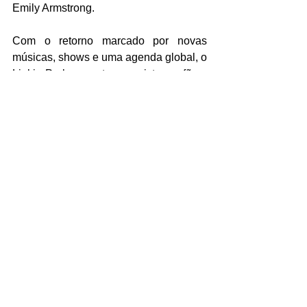
Emily Armstrong.  
Com o retorno marcado por novas 
músicas, shows e uma agenda global, o 
Linkin Park promete conquistar os fãs e 
reviver a energia que marcou sua 
trajetória.
https://youtu.be/kivUsDGWojU?
si=8lL5br_A6Jzikysj
Música