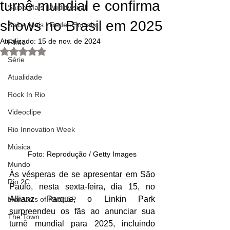
turnê mundial e confirma
Saiba Mais | Audiovisual
shows no Brasil em 2025
Saiba Mais | Redes Sociais
Atualizado:
15 de nov. de 2024
Filme
Avaliado com NaN de 5 estrelas.
Série
Atualidade
Rock In Rio
Videoclipe
Rio Innovation Week
Música
Foto: Reprodução / Getty Images
Mundo
Às vésperas de se apresentar em São 
Rio 2C
Paulo, nesta sexta-feira, dia 15, no 
Allianz Parque, o Linkin Park 
Monsters of Rock SP
surpreendeu os fãs ao anunciar sua 
The Town
turnê mundial para 2025, incluindo 