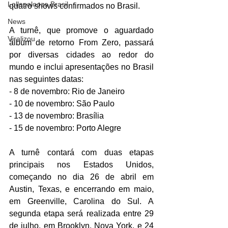
Lollapalooza Brasil
quatro shows confirmados no Brasil. 
News
A turnê, que promove o aguardado 
Viralizou
álbum de retorno From Zero, passará 
por diversas cidades ao redor do 
mundo e inclui apresentações no Brasil 
nas seguintes datas:  
- 8 de novembro: Rio de Janeiro  
- 10 de novembro: São Paulo  
- 13 de novembro: Brasília  
- 15 de novembro: Porto Alegre  
A turnê contará com duas etapas 
principais nos Estados Unidos, 
começando no dia 26 de abril em 
Austin, Texas, e encerrando em maio, 
em Greenville, Carolina do Sul. A 
segunda etapa será realizada entre 29 
de julho, em Brooklyn, Nova York, e 24 