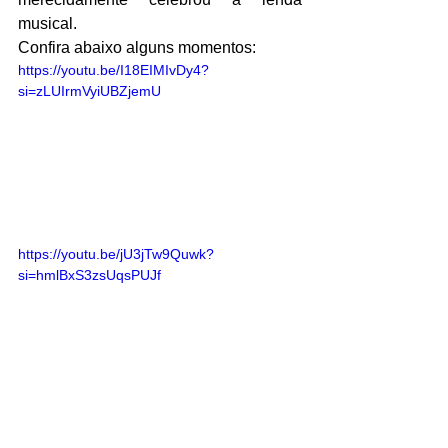
musical.
Confira abaixo alguns momentos:
https://youtu.be/I18EIMIvDy4?
si=zLUIrmVyiUBZjemU
https://youtu.be/jU3jTw9Quwk?
si=hmlBxS3zsUqsPUJf