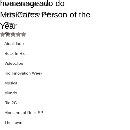
homenageado do
Saiba Mais | Audiovisual
MusiCares Person of the
Saiba Mais | Redes Sociais
Year
Filme
Série
Avaliado com NaN de 5 estrelas.
Atualidade
Rock In Rio
Videoclipe
Rio Innovation Week
Música
Mundo
Rio 2C
Monsters of Rock SP
The Town