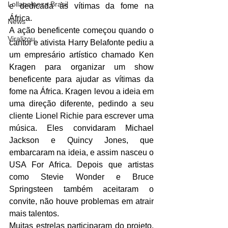
Lollapalooza Brasil
e dedicada às vítimas da fome na 
África. 
News
A ação beneficente começou quando o 
Viralizou
cantor e ativista Harry Belafonte pediu a 
um empresário artístico chamado Ken 
Kragen para organizar um show 
beneficente para ajudar as vítimas da 
fome na África. Kragen levou a ideia em 
uma direção diferente, pedindo a seu 
cliente Lionel Richie para escrever uma 
música. Eles convidaram Michael 
Jackson e Quincy Jones, que 
embarcaram na ideia, e assim nasceu o 
USA For Africa. Depois que artistas 
como Stevie Wonder e Bruce 
Springsteen também aceitaram o 
convite, não houve problemas em atrair 
mais talentos.
Muitas estrelas participaram do projeto, 