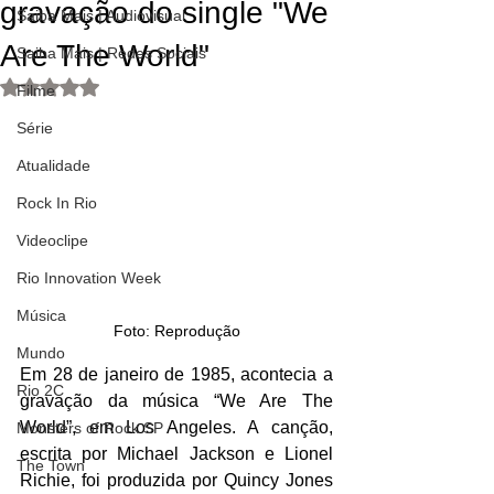
gravação do single "We
Saiba Mais | Audiovisual
Are The World"
Saiba Mais | Redes Sociais
Avaliado com NaN de 5 estrelas.
Filme
Série
Atualidade
Rock In Rio
Videoclipe
Rio Innovation Week
Música
Foto: Reprodução
Mundo
Em 28 de janeiro de 1985, acontecia a 
Rio 2C
gravação da música “We Are The 
World”, em Los Angeles. A canção, 
Monsters of Rock SP
escrita por Michael Jackson e Lionel 
The Town
Richie, foi produzida por Quincy Jones 