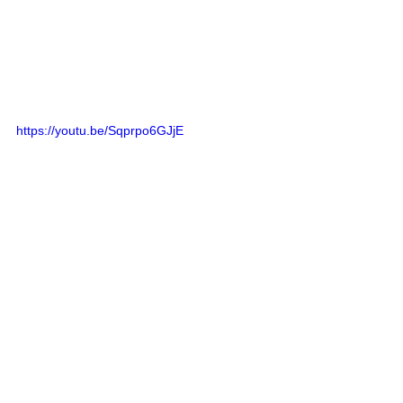
https://youtu.be/Sqprpo6GJjE
https://youtu.be/Glny4jSciVI