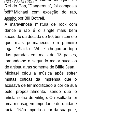
Lollapalooza Brasil
Rei do Pop, “Dangerous”, foi composta 
News
por Michael com exceção do rap, 
escrito por Bill Bottrell. 
Viralizou
A maravilhosa mistura de rock com 
dance e rap é o single mais bem 
sucedido da década de 90, bem como o 
que mais permaneceu em primeiro 
lugar. "Black or White" chegou ao topo 
das paradas em mais de 18 países, 
tornando-se o segundo maior sucesso 
do artista, atrás somente de Billie Jean.
Michael criou a música após sofrer 
muitas críticas da imprensa, que o 
acusava de ter modificado a cor de sua 
pele propositalmente, sendo que o 
artista sofria de vitiligo. O resultado foi 
uma mensagem importante de unidade 
racial: “Não importa a cor da sua pele, 