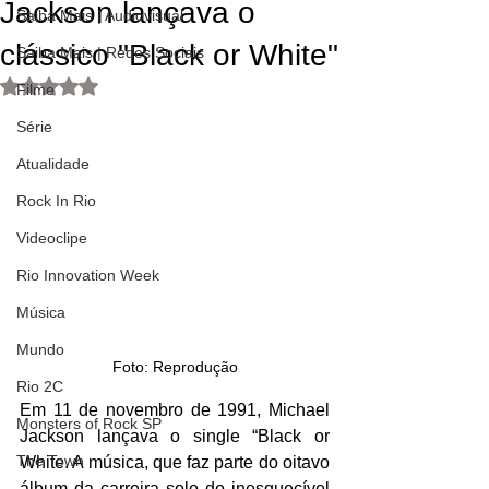
Jackson lançava o
Saiba Mais | Audiovisual
clássico "Black or White"
Saiba Mais | Redes Sociais
Avaliado com NaN de 5 estrelas.
Filme
Série
Atualidade
Rock In Rio
Videoclipe
Rio Innovation Week
Música
Mundo
Foto: Reprodução
Rio 2C
Em 11 de novembro de 1991, Michael 
Monsters of Rock SP
Jackson lançava o single “Black or 
The Town
White. A música, que faz parte do oitavo 
álbum da carreira solo do inesquecível 