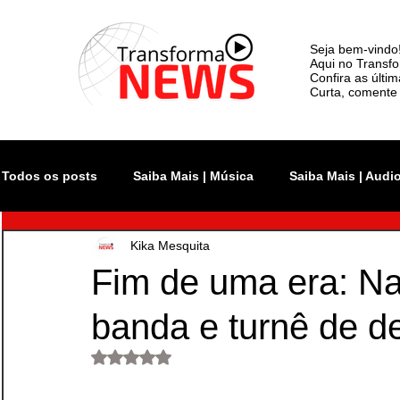
Seja bem-vindo
Aqui no Transfo
Confira as últi
Curta, comente 
Todos os posts
Saiba Mais | Música
Saiba Mais | Audi
Kika Mesquita
Atualidade
Rock In Rio
Videoclipe
Rio Inno
Fim de uma era: Nat
banda e turnê de d
Monsters of Rock SP
The Town
Lollapalooza Bra
Avaliado com NaN de 5 estrelas.