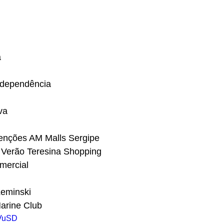
a
Independência
va
venções AM Malls Sergipe
e Verão Teresina Shopping
omercial
Leminski
arine Club
wVuSD