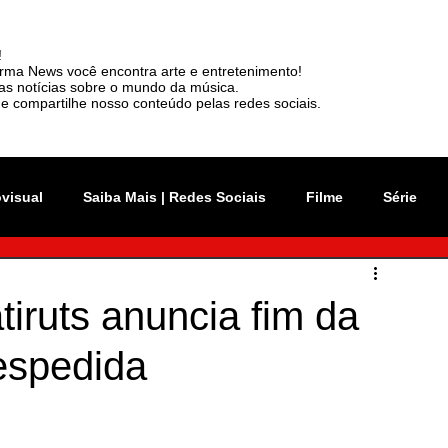
!
rma News você encontra arte e entretenimento!
mas notícias sobre o mundo da música.
e compartilhe nosso conteúdo pelas redes sociais.
ovisual
Saiba Mais | Redes Sociais
Filme
Série
vation Week
Música
Mundo
Rio 2C
iruts anuncia fim da
espedida
sil
News
Viralizou