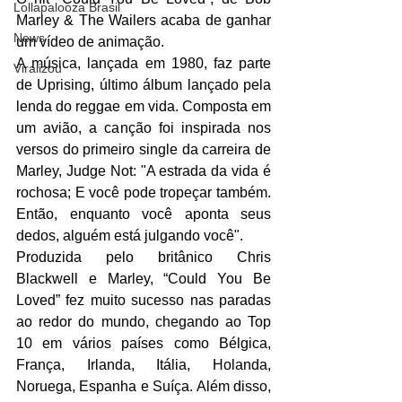
Lollapalooza Brasil
Marley & The Wailers acaba de ganhar 
News
um vídeo de animação. 
A música, lançada em 1980, faz parte 
Viralizou
de Uprising, último álbum lançado pela 
lenda do reggae em vida. Composta em 
um avião, a canção foi inspirada nos 
versos do primeiro single da carreira de 
Marley, Judge Not: "A estrada da vida é 
rochosa; E você pode tropeçar também. 
Então, enquanto você aponta seus 
dedos, alguém está julgando você". 
Produzida pelo britânico Chris 
Blackwell e Marley, “Could You Be 
Loved” fez muito sucesso nas paradas 
ao redor do mundo, chegando ao Top 
10 em vários países como Bélgica, 
França, Irlanda, Itália, Holanda, 
Noruega, Espanha e Suíça. Além disso, 