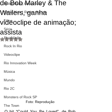
de Bob Marley & The
Saiba Mais | Audiovisual
Wailers, ganha
Saiba Mais | Redes Sociais
videoclipe de animação;
Filme
Série
assista
Atualidade
Avaliado com NaN de 5 estrelas.
Rock In Rio
Videoclipe
Rio Innovation Week
Música
Mundo
Rio 2C
Monsters of Rock SP
Foto: Reprodução
The Town
O hit “Could You Be Loved”, de Bob 