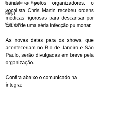
Lollapalooza Brasil
banda e pelos organizadores, o 
vocalista Chris Martin recebeu ordens 
News
médicas rigorosas para descansar por 
Viralizou
causa de uma séria infecção pulmonar. 
As novas datas para os shows, que 
aconteceriam no Rio de Janeiro e São 
Paulo, serão divulgadas em breve pela 
organização.
Confira abaixo o comunicado na 
íntegra: