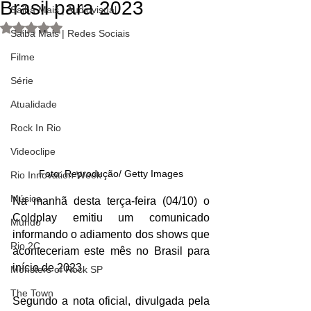
Brasil para 2023
Saiba Mais | Audiovisual
Avaliado com NaN de 5 estrelas.
Saiba Mais | Redes Sociais
Filme
Série
Atualidade
Rock In Rio
Videoclipe
Foto: Reprodução/ Getty Images
Rio Innovation Week
Música
Na manhã desta terça-feira (04/10) o 
Coldplay emitiu um comunicado 
Mundo
informando o adiamento dos shows que 
Rio 2C
aconteceriam este mês no Brasil para 
início de 2023.
Monsters of Rock SP
The Town
Segundo a nota oficial, divulgada pela 