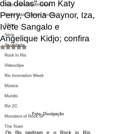
dia delas" com Katy
Saiba Mais | Audiovisual
Perry, Gloria Gaynor, Iza,
Saiba Mais | Redes Sociais
Ivete Sangalo e
Filme
Série
Angelique Kidjo; confira
Atualidade
Avaliado com NaN de 5 estrelas.
Rock In Rio
Videoclipe
Rio Innovation Week
Música
Mundo
Rio 2C
Foto: Divulgação
Monsters of Rock SP
The Town
Os fãs pediram e o Rock in Rio 