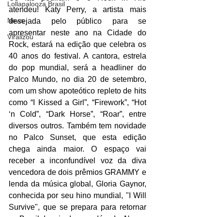
Lollapalooza Brasil
atendeu! Katy Perry, a artista mais 
News
desejada pelo público para se 
apresentar neste ano na Cidade do 
Viralizou
Rock, estará na edição que celebra os 
40 anos do festival. A cantora, estrela 
do pop mundial, será a headliner do 
Palco Mundo, no dia 20 de setembro, 
com um show apoteótico repleto de hits 
como “I Kissed a Girl”, “Firework”, “Hot 
‘n Cold”, “Dark Horse”, “Roar”, entre 
diversos outros. Também tem novidade 
no Palco Sunset, que esta edição 
chega ainda maior. O espaço vai 
receber a inconfundível voz da diva 
vencedora de dois prêmios GRAMMY e 
lenda da música global, Gloria Gaynor, 
conhecida por seu hino mundial, "I Will 
Survive", que se prepara para retornar 