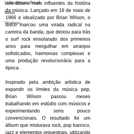
Lollapalooza Brasil
dos álbuns mais influentes da história 
da música. Lançado em 16 de maio de 
News
1966 e idealizado por Brian Wilson, o 
Viralizou
disco marcou uma virada radical na 
carreira da banda, que deixou para trás 
o surf rock ensolarado dos primeiros 
anos para mergulhar em arranjos 
sofisticados, harmonias complexas e 
uma produção revolucionária para a 
época.
Inspirado pela ambição artística de 
expandir os limites da música pop, 
Brian Wilson passou meses 
trabalhando em estúdio com músicos e 
experimentando sons pouco 
convencionais. O resultado foi um 
álbum que misturava rock, pop barroco, 
jazz e elementos orquestrais, utilizando 