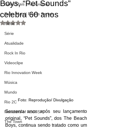
Boys, “Pet Sounds”
Saiba Mais | Audiovisual
celebra 60 anos
Saiba Mais | Redes Sociais
Avaliado com NaN de 5 estrelas.
Filme
Série
Atualidade
Rock In Rio
Videoclipe
Rio Innovation Week
Música
Mundo
Foto: Reprodução/ Divulgação 
Rio 2C
Sessenta anos após seu lançamento 
Monsters of Rock SP
original, “Pet Sounds”, dos The Beach 
The Town
Boys, continua sendo tratado como um 