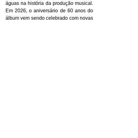
águas na história da produção musical. 
Em 2026, o aniversário de 60 anos do 
álbum vem sendo celebrado com novas 
edições especiais e relançamentos em 
vinil, reforçando o legado duradouro da 
obra-prima criada por Brian Wilson. 
https://youtu.be/5lP8BZcyoEQ?
si=qA6RH46Og4epFXQA
Ver tudo
Posts recentes