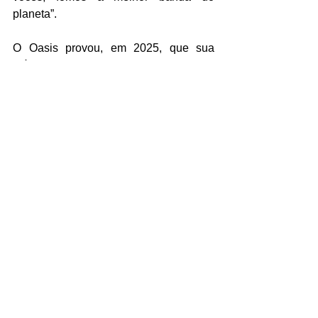
planeta”.
O Oasis provou, em 2025, que sua 
música envelheceu como os melhores 
vinhos. Se o futuro reserva novos 
álbuns ou se esta foi a última grande 
volta olímpica, só o tempo — e a 
reflexão prometida — dirá. Por 
enquanto, a sensação é de dever 
cumprido: a banda que definiu uma era 
voltou, viu e venceu.
https://youtu.be/SzyalkRCaS8?
si=AuuTSdDlUCLr_96r