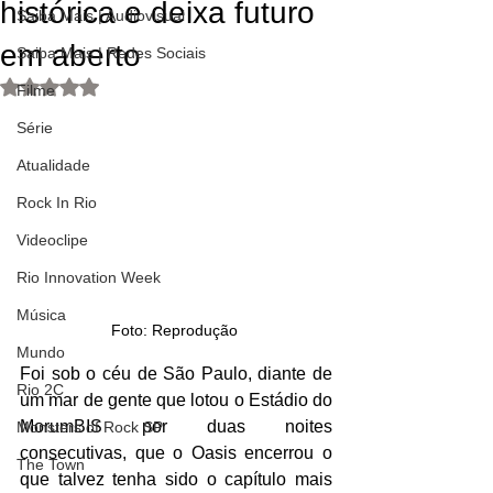
histórica e deixa futuro
Saiba Mais | Audiovisual
em aberto
Saiba Mais | Redes Sociais
Avaliado com NaN de 5 estrelas.
Filme
Série
Atualidade
Rock In Rio
Videoclipe
Rio Innovation Week
Música
Foto: Reprodução 
Mundo
Foi sob o céu de São Paulo, diante de 
Rio 2C
um mar de gente que lotou o Estádio do 
MorumBIS por duas noites 
Monsters of Rock SP
consecutivas, que o Oasis encerrou o 
The Town
que talvez tenha sido o capítulo mais 