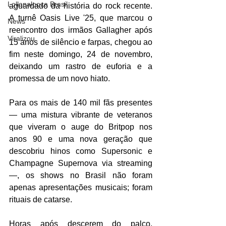
Lollapalooza Brasil
aguardado da história do rock recente. 
A turnê Oasis Live '25, que marcou o 
News
reencontro dos irmãos Gallagher após 
Viralizou
15 anos de silêncio e farpas, chegou ao 
fim neste domingo, 24 de novembro, 
deixando um rastro de euforia e a 
promessa de um novo hiato.
Para os mais de 140 mil fãs presentes 
— uma mistura vibrante de veteranos 
que viveram o auge do Britpop nos 
anos 90 e uma nova geração que 
descobriu hinos como Supersonic e 
Champagne Supernova via streaming 
—, os shows no Brasil não foram 
apenas apresentações musicais; foram 
rituais de catarse.
Horas após descerem do palco, 