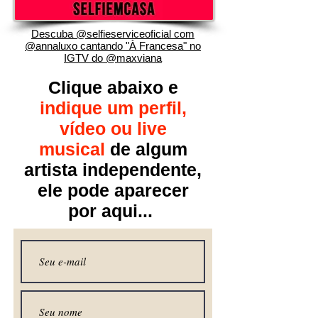
Descuba @selfieserviceoficial com
@annaluxo cantando "À Francesa" no
IGTV do @maxviana
Clique abaixo e
indique um perfil,
vídeo ou live
musical
de algum
artista independente
,
ele pode aparecer
por aqui...