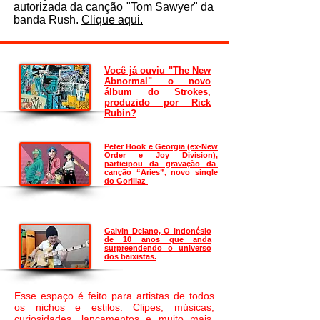
autorizada da canção "Tom Sawyer" da
banda Rush.
Clique aqui.
Você já ouviu "The New
Abnormal" o novo
álbum do Strokes,
produzido por Rick
Rubin?
Peter Hook e Georgia (ex-New
Order e Joy Division),
participou da gravação da
canção “Aries”, novo single
do Gorillaz
Galvin Delano, O indonésio
de 10 anos que anda
surpreendendo o universo
dos baixistas.
Esse espaço é feito para artistas de todos
os nichos e estilos. Clipes, músicas,
curiosidades, lançamentos e muito mais.