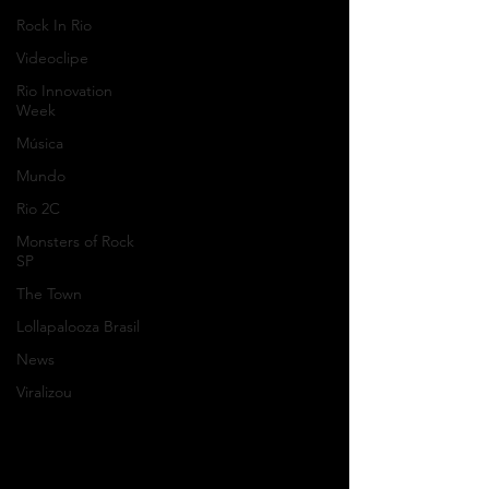
Rock In Rio
Videoclipe
Rio Innovation
Week
Música
Mundo
Rio 2C
Monsters of Rock
SP
The Town
Lollapalooza Brasil
News
Viralizou