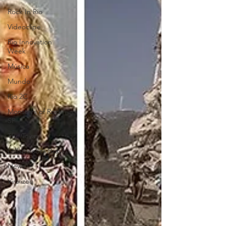
Rock In Rio
Videoclipe
Rio Innovation
Week
Música
Mundo
Rio 2C
Monsters of Rock
SP
The Town
Lollapalooza Brasil
News
Viralizou