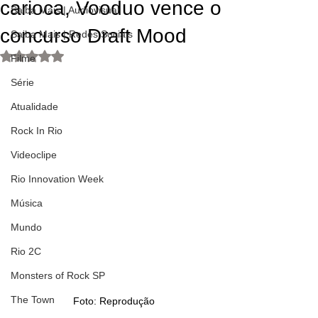
carioca, Vooduo vence o
Saiba Mais | Audiovisual
concurso Draft Mood
Saiba Mais | Redes Sociais
Avaliado com NaN de 5 estrelas.
Filme
Série
Atualidade
Rock In Rio
Videoclipe
Rio Innovation Week
Música
Mundo
Rio 2C
Monsters of Rock SP
The Town
Foto: Reprodução