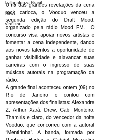
Lollapalooza Brasil
Uma das grandes revelações da cena 
rock carioca, o Vooduo venceu a 
News
segunda edição do Draft Mood, 
Viralizou
organizado pela rádio Mood FM.  O 
concurso visa apoiar novos artistas e 
fomentar a cena independente, dando 
aos novos talentos a oportunidade de 
ganhar visibilidade e alavancar suas 
carreiras com o ingresso de suas 
músicas autorais na programação da 
rádio. 
A grande final aconteceu ontem (09) no 
Rio de Janeiro e contou com 
apresentações dos finalistas: Alexandre 
Z, Arthur Xará, Drew, Gabi Monteiro, 
Thamiris e claro, do vencedor da noite 
Vooduo, que concorreu com a autoral 
“Mentirinha”. A banda, formada por 
Raphael Harley e Gabriel Mezzalira 