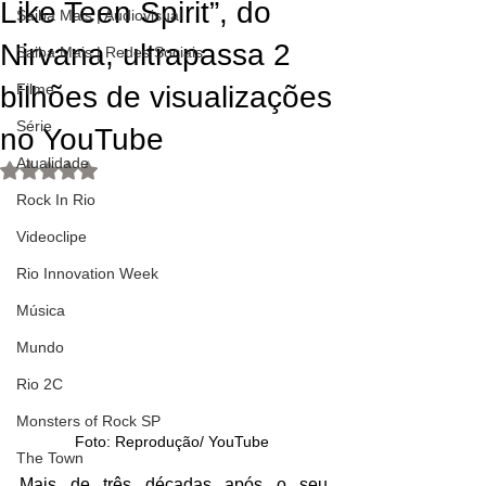
Like Teen Spirit”, do
Saiba Mais | Audiovisual
Nirvana, ultrapassa 2
Saiba Mais | Redes Sociais
bilhões de visualizações
Filme
Série
no YouTube
Atualidade
Avaliado com NaN de 5 estrelas.
Rock In Rio
Videoclipe
Rio Innovation Week
Música
Mundo
Rio 2C
Monsters of Rock SP
Foto: Reprodução/ YouTube 
The Town
Mais de três décadas após o seu 