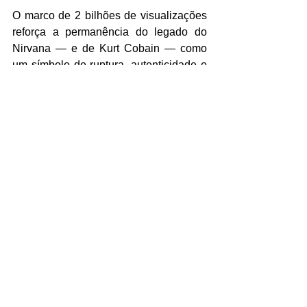
O marco de 2 bilhões de visualizações 
reforça a permanência do legado do 
Nirvana — e de Kurt Cobain — como 
um símbolo de ruptura, autenticidade e 
transformação cultural.
https://youtu.be/hTWKbfoikeg?
si=BlXXwV_ST_bHAEXp