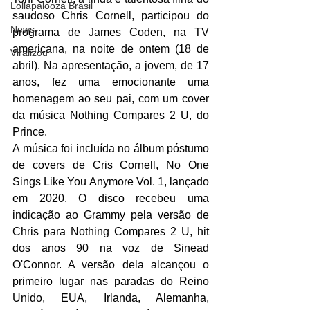
Lollapalooza Brasil
saudoso Chris Cornell, participou do 
News
programa de James Coden, na TV 
americana, na noite de ontem (18 de 
Viralizou
abril). Na apresentação, a jovem, de 17 
anos, fez uma emocionante uma 
homenagem ao seu pai, com um cover 
da música Nothing Compares 2 U, do 
Prince. 
A música foi incluída no álbum póstumo 
de covers de Cris Cornell, No One 
Sings Like You Anymore Vol. 1, lançado 
em 2020. O disco recebeu uma 
indicação ao Grammy pela versão de 
Chris para Nothing Compares 2 U, hit 
dos anos 90 na voz de Sinead 
O'Connor. A versão dela alcançou o 
primeiro lugar nas paradas do Reino 
Unido, EUA, Irlanda, Alemanha, 