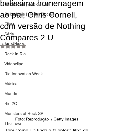
belíssima homenagem
Saiba Mais | Audiovisual
ao pai, Chris Cornell,
Saiba Mais | Redes Sociais
com versão de Nothing
Filme
Série
Compares 2 U
Atualidade
Avaliado com NaN de 5 estrelas.
Rock In Rio
Videoclipe
Rio Innovation Week
Música
Mundo
Rio 2C
Monsters of Rock SP
Foto: Reprodução  / Getty Images
The Town
Toni Cornell, a linda e talentosa filha do 