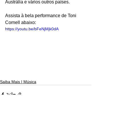
Austrália e vários outros países.
Assista à bela performance de Toni 
Cornell abaixo:
https://youtu.be/bFeNjMjk0dA
Saiba Mais | Música
Ver tudo
Posts recentes