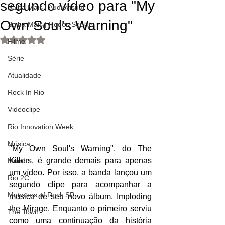
segundo vídeo para "My
Saiba Mais | Audiovisual
Own Soul's Warning"
Saiba Mais | Redes Sociais
Avaliado com NaN de 5 estrelas.
Filme
Série
Atualidade
Rock In Rio
Videoclipe
Rio Innovation Week
Música
"My Own Soul's Warning", do The 
Killers, é grande demais para apenas 
Mundo
um vídeo. Por isso, a banda lançou um 
Rio 2C
segundo clipe para acompanhar a 
Monsters of Rock SP
música de seu novo álbum, Imploding 
the Mirage. Enquanto o primeiro serviu 
The Town
como uma continuação da história 