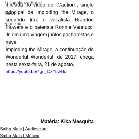
Lollapalooza Brasil
iniciada no vídeo de "Caution", single 
principal de Imploding the Mirage, o 
News
segundo traz o vocalista Brandon 
Viralizou
Flowers e o baterista Ronnie Vannucci 
Jr. em uma viagem juntos por florestas e 
neve.
Imploding the Mirage, a continuação de 
Wonderful Wonderful, de 2017, chega 
nesta sexta-feira, 21 de agosto.
https://youtu.be/4go_DzY8wHc
Matéria: Kika Mesquita
Saiba Mais | Audiovisual
Saiba Mais | Música