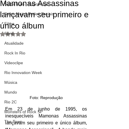
Mamonas Assassinas
Saiba Mais | Audiovisual
lançavam seu primeiro e
Saiba Mais | Redes Sociais
único álbum
Filme
Série
Avaliado com NaN de 5 estrelas.
Atualidade
Rock In Rio
Videoclipe
Rio Innovation Week
Música
Mundo
Foto: Reprodução
Rio 2C
Em 23 de junho de 1995, os 
Monsters of Rock SP
inesquecíveis Mamonas Assassinas 
The Town
lançavam seu primeiro e único álbum, 