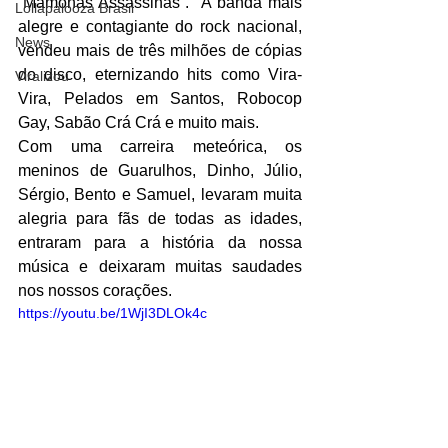
“Mamonas Assassinas”.  A banda mais 
Lollapalooza Brasil
alegre e contagiante do rock nacional, 
News
vendeu mais de três milhões de cópias 
do disco, eternizando hits como Vira-
Viralizou
Vira, Pelados em Santos, Robocop 
Gay, Sabão Crá Crá e muito mais.
Com uma carreira meteórica, os 
meninos de Guarulhos, Dinho, Júlio, 
Sérgio, Bento e Samuel, levaram muita 
alegria para fãs de todas as idades, 
entraram para a história da nossa 
música e deixaram muitas saudades 
nos nossos corações. 
https://youtu.be/1WjI3DLOk4c