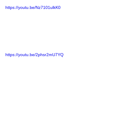
https://youtu.be/Nz7101ulkK0
https://youtu.be/2phsr2mU7YQ
Saiba Mais | Música