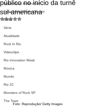
público no início da turnê
Saiba Mais | Audiovisual
sul-americana
Saiba Mais | Redes Sociais
Avaliado com NaN de 5 estrelas.
Filme
Série
Atualidade
Rock In Rio
Videoclipe
Rio Innovation Week
Música
Mundo
Rio 2C
Monsters of Rock SP
The Town
Foto: Reprodução/ Getty Images 