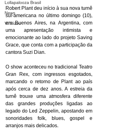
Lollapalooza Brasil
Robert Plant deu início à sua nova turnê 
News
sul-americana no último domingo (10), 
em Buenos Aires, na Argentina, com 
Viralizou
uma apresentação intimista e 
emocionante ao lado do projeto Saving 
Grace, que conta com a participação da 
cantora Suzi Dian.
O show aconteceu no tradicional Teatro 
Gran Rex, com ingressos esgotados, 
marcando o retorno de Plant ao país 
após cerca de dez anos. A estreia da 
turnê trouxe uma atmosfera diferente 
das grandes produções ligadas ao 
legado do Led Zeppelin, apostando em 
sonoridades folk, blues, gospel e 
arranjos mais delicados.