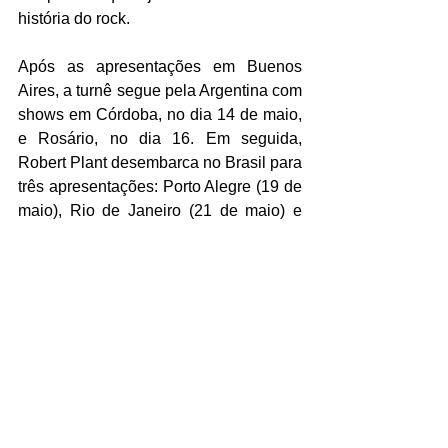
história do rock.
Após as apresentações em Buenos 
Aires, a turnê segue pela Argentina com 
shows em Córdoba, no dia 14 de maio, 
e Rosário, no dia 16. Em seguida, 
Robert Plant desembarca no Brasil para 
três apresentações: Porto Alegre (19 de 
maio), Rio de Janeiro (21 de maio) e 
São Paulo (24 de maio), onde será uma 
das atrações principais do C6 Fest 
2026, no Parque Ibirapuera.
Confira imagens da apresentação 
aqui
.