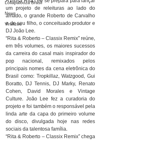
A musa Rita Lee se prepara para lançar 
Lollapalooza Brasil
um projeto de releituras ao lado do 
News
amado, o grande Roberto de Carvalho 
e de seu filho, o conceituado produtor e 
Viralizou
DJ João Lee. 
“Rita & Roberto – Classix Remix” reúne, 
em três volumes, os maiores sucessos 
da carreira do casal mais inspirador do 
pop nacional, remixados pelos 
principais nomes da cena eletrônica do 
Brasil como: Tropkillaz, Watzgood, Gui 
Boratto, DJ Tennis, DJ Marky, Renato 
Cohen, David Morales e Vintage 
Culture. João Lee fez a curadoria do 
projeto e foi também o responsável pela 
linda arte da capa do primeiro volume 
do disco, divulgada hoje nas redes 
sociais da talentosa família. 
“Rita & Roberto – Classix Remix” chega 