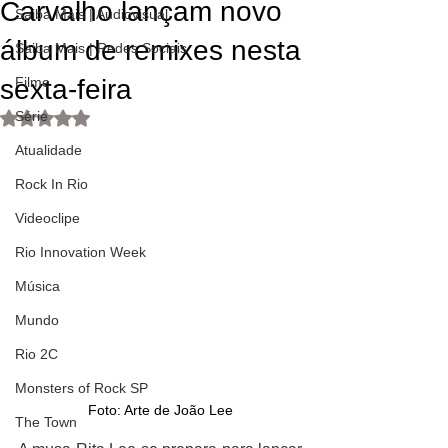
Carvalho lançam novo
Saiba Mais | Audiovisual
álbum de remixes nesta
Saiba Mais | Redes Sociais
sexta-feira
Filme
Série
Avaliado com NaN de 5 estrelas.
Atualidade
Rock In Rio
Videoclipe
Rio Innovation Week
Música
Mundo
Rio 2C
Monsters of Rock SP
Foto: Arte de João Lee
The Town