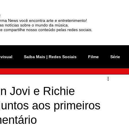
!
rma News você encontra arte e entretenimento!
mas notícias sobre o mundo da música.
e compartilhe nosso conteúdo pelas redes sociais.
ovisual
Saiba Mais | Redes Sociais
Filme
Série
vation Week
Música
Mundo
Rio 2C
 Jovi e Richie
untos aos primeiros
sil
News
Viralizou
entário