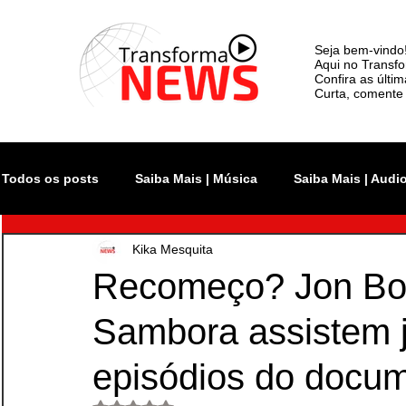
Seja bem-vindo
Aqui no Transfo
Confira as últi
Curta, comente 
Todos os posts
Saiba Mais | Música
Saiba Mais | Audi
Kika Mesquita
Atualidade
Rock In Rio
Videoclipe
Rio Inno
Recomeço? Jon Bon
Sambora assistem j
Monsters of Rock SP
The Town
Lollapalooza Bra
episódios do docum