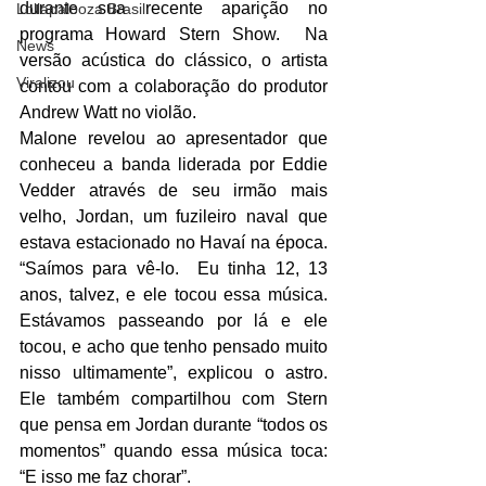
durante sua recente aparição no 
Lollapalooza Brasil
programa Howard Stern Show.  Na 
News
versão acústica do clássico, o artista 
Viralizou
contou com a colaboração do produtor 
Andrew Watt no violão. 
Malone revelou ao apresentador que 
conheceu a banda liderada por Eddie 
Vedder através de seu irmão mais 
velho, Jordan, um fuzileiro naval que 
estava estacionado no Havaí na época. 
“Saímos para vê-lo.  Eu tinha 12, 13 
anos, talvez, e ele tocou essa música. 
Estávamos passeando por lá e ele 
tocou, e acho que tenho pensado muito 
nisso ultimamente”, explicou o astro. 
Ele também compartilhou com Stern 
que pensa em Jordan durante “todos os 
momentos” quando essa música toca: 
“E isso me faz chorar”. 