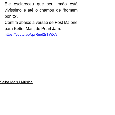
Ele esclareceu que seu irmão está 
vivíssimo e até o chamou de “homem 
bonito”.
Confira abaixo a versão de Post Malone 
para Better Man, do Pearl Jam:
https://youtu.be/qwRmd2rTWXA
Saiba Mais | Música
Ver tudo
Posts recentes