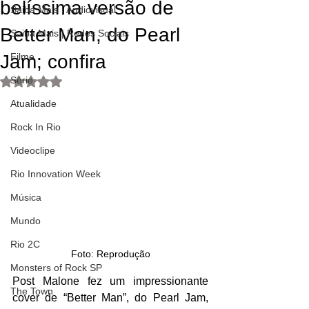
belíssima versão de
Saiba Mais | Audiovisual
Better Man, do Pearl
Saiba Mais | Redes Sociais
Jam; confira
Filme
Série
Avaliado com NaN de 5 estrelas.
Atualidade
Rock In Rio
Videoclipe
Rio Innovation Week
Música
Mundo
Rio 2C
Foto: Reprodução
Monsters of Rock SP
Post Malone fez um impressionante 
The Town
cover de “Better Man”, do Pearl Jam, 