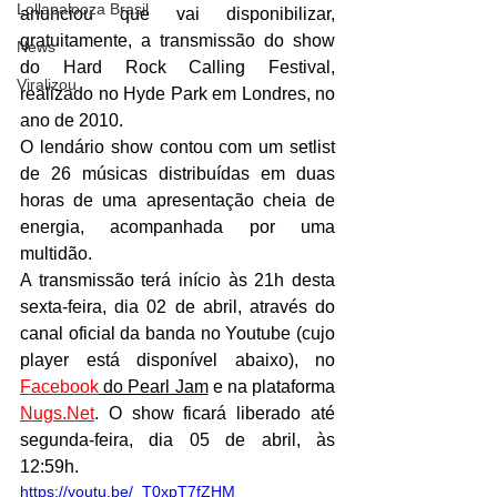
Lollapalooza Brasil
anunciou que vai disponibilizar, 
gratuitamente, a transmissão do show 
News
do Hard Rock Calling Festival, 
Viralizou
realizado no Hyde Park em Londres, no 
ano de 2010. 
O lendário show contou com um setlist 
de 26 músicas distribuídas em duas 
horas de uma apresentação cheia de 
energia, acompanhada por uma 
multidão.
A transmissão terá início às 21h desta 
sexta-feira, dia 02 de abril, através do 
canal oficial da banda no Youtube (cujo 
player está disponível abaixo), no 
Facebook
 do Pearl Jam
 e na plataforma 
Nugs.Net
. O show ficará liberado até 
segunda-feira, dia 05 de abril, às 
12:59h.
https://youtu.be/_T0xpT7fZHM