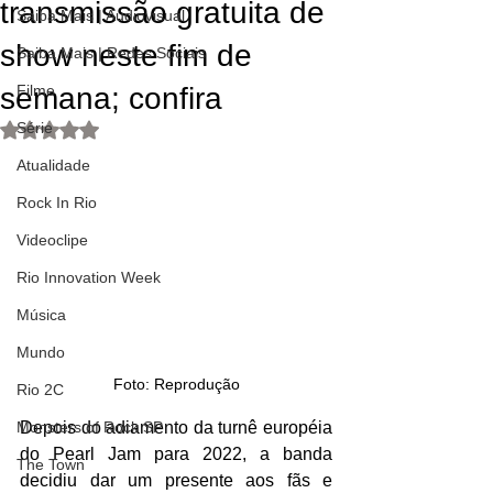
transmissão gratuita de
Saiba Mais | Audiovisual
show neste fim de
Saiba Mais | Redes Sociais
semana; confira
Filme
Série
Avaliado com NaN de 5 estrelas.
Atualidade
Rock In Rio
Videoclipe
Rio Innovation Week
Música
Mundo
Foto: Reprodução
Rio 2C
Monsters of Rock SP
Depois do adiamento da turnê européia 
do Pearl Jam para 2022, a banda 
The Town
decidiu dar um presente aos fãs e 