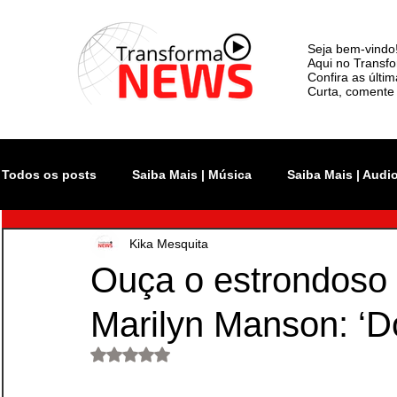
Seja bem-vindo
Aqui no Transfo
Confira as últi
Curta, comente 
Todos os posts
Saiba Mais | Música
Saiba Mais | Audi
Kika Mesquita
Atualidade
Rock In Rio
Videoclipe
Rio Inno
Ouça o estrondoso 
Marilyn Manson: ‘D
Monsters of Rock SP
The Town
Lollapalooza Bra
Avaliado com NaN de 5 estrelas.