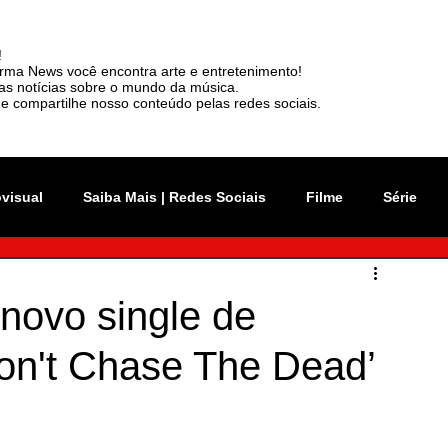
!
rma News você encontra arte e entretenimento!
mas notícias sobre o mundo da música.
e compartilhe nosso conteúdo pelas redes sociais.
ovisual
Saiba Mais | Redes Sociais
Filme
Série
vation Week
Música
Mundo
Rio 2C
novo single de
on't Chase The Dead’
sil
News
Viralizou