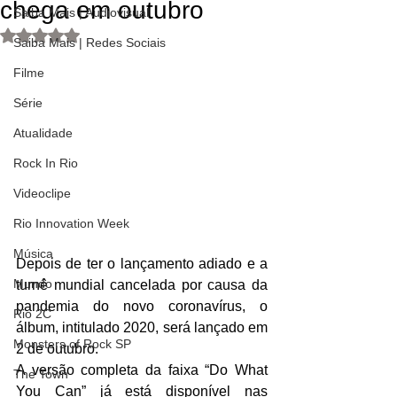
chega em outubro
Saiba Mais | Audiovisual
Avaliado com NaN de 5 estrelas.
Saiba Mais | Redes Sociais
Filme
Série
Atualidade
Rock In Rio
Videoclipe
Rio Innovation Week
Música
Depois de ter o lançamento adiado e a 
Mundo
turnê mundial cancelada por causa da 
pandemia do novo coronavírus, o 
Rio 2C
álbum, intitulado 2020, será lançado em 
Monsters of Rock SP
2 de outubro. 
A versão completa da faixa “Do What 
The Town
You Can” já está disponível nas 