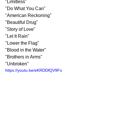
"Limitless"
"Do What You Can"
"American Reckoning"
"Beautiful Drug"
"Story of Love"
"Let It Rain"
"Lower the Flag"
"Blood in the Water"
"Brothers in Arms"
"Unbroken"
https://youtu.be/eKRDDfQV9Fs
Saiba Mais | Música