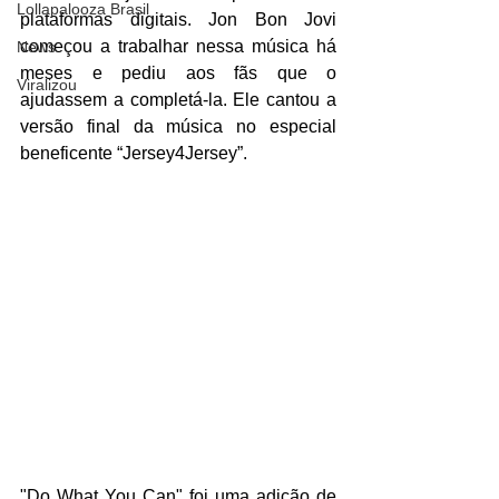
Lollapalooza Brasil
plataformas digitais. Jon Bon Jovi 
começou a trabalhar nessa música há 
News
meses e pediu aos fãs que o 
Viralizou
ajudassem a completá-la. Ele cantou a 
versão final da música no especial 
beneficente “Jersey4Jersey”.
"Do What You Can" foi uma adição de 