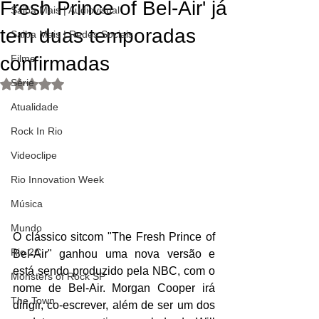
Fresh Prince of Bel-Air' já
Saiba Mais | Audiovisual
tem duas temporadas
Saiba Mais | Redes Sociais
confirmadas
Filme
Série
Avaliado com NaN de 5 estrelas.
Atualidade
Rock In Rio
Videoclipe
Rio Innovation Week
Música
Mundo
O clássico sitcom "The Fresh Prince of  
Rio 2C
Bel-Air" ganhou uma nova versão e 
está sendo produzido pela NBC, com o 
Monsters of Rock SP
nome de Bel-Air. Morgan Cooper irá 
The Town
dirigir, co-escrever, além de ser um dos 