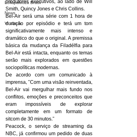
produtores executivos, ao lado de Will 
Lollapalooza Brasil
Smith, Quincy Jones e Chris Collins.
News
Bel-Air será uma série com 1 hora de 
Viralizou
duração por episódio e terá um tom 
significativamente mais intenso e 
dramático do que o original. A premissa 
básica da mudança da Filadélfia para 
Bel-Air está intacta, enquanto os temas 
serão mais explorados em questões 
sociopolíticas modernas.
De acordo com um comunicado à 
imprensa, "Com uma visão reinventada, 
Bel-Air vai mergulhar mais fundo nos 
conflitos, emoções e preconceitos que 
eram impossíveis de explorar 
completamente em um formato de 
sitcom de 30 minutos." 
Peacock, o serviço de streaming da 
NBC, já confirmou um pedido de duas 