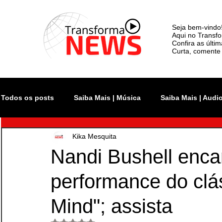
Seja bem-vindo
Aqui no Transfo
Confira as últi
Curta, comente 
Todos os posts
Saiba Mais | Música
Saiba Mais | Audi
Kika Mesquita
Atualidade
Rock In Rio
Videoclipe
Rio Inno
Nandi Bushell enca
performance do clá
Monsters of Rock SP
The Town
Lollapalooza Bra
Mind"; assista