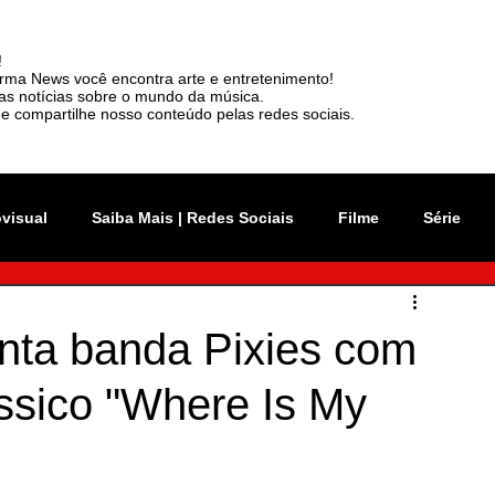
!
rma News você encontra arte e entretenimento!
mas notícias sobre o mundo da música.
e compartilhe nosso conteúdo pelas redes sociais.
ovisual
Saiba Mais | Redes Sociais
Filme
Série
vation Week
Música
Mundo
Rio 2C
nta banda Pixies com
ssico "Where Is My
sil
News
Viralizou