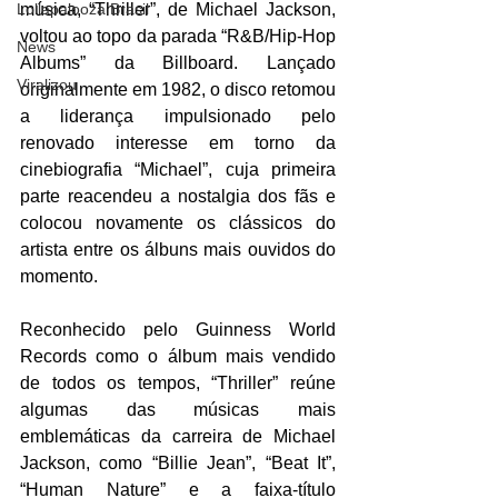
música, “Thriller”, de Michael Jackson, 
Lollapalooza Brasil
voltou ao topo da parada “R&B/Hip-Hop 
News
Albums” da Billboard. Lançado 
Viralizou
originalmente em 1982, o disco retomou 
a liderança impulsionado pelo 
renovado interesse em torno da 
cinebiografia “Michael”, cuja primeira 
parte reacendeu a nostalgia dos fãs e 
colocou novamente os clássicos do 
artista entre os álbuns mais ouvidos do 
momento.
Reconhecido pelo Guinness World 
Records como o álbum mais vendido 
de todos os tempos, “Thriller” reúne 
algumas das músicas mais 
emblemáticas da carreira de Michael 
Jackson, como “Billie Jean”, “Beat It”, 
“Human Nature” e a faixa-título 