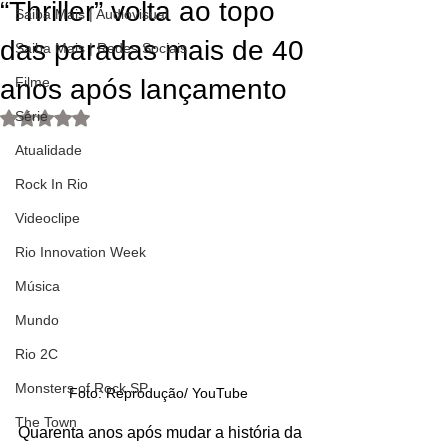
“Thriller” volta ao topo
Saiba Mais | Audiovisual
das paradas mais de 40
Saiba Mais | Redes Sociais
anos após lançamento
Filme
Série
Avaliado com NaN de 5 estrelas.
Atualidade
Rock In Rio
Videoclipe
Rio Innovation Week
Música
Mundo
Rio 2C
Monsters of Rock SP
Foto: Reprodução/ YouTube 
The Town
Quarenta anos após mudar a história da 