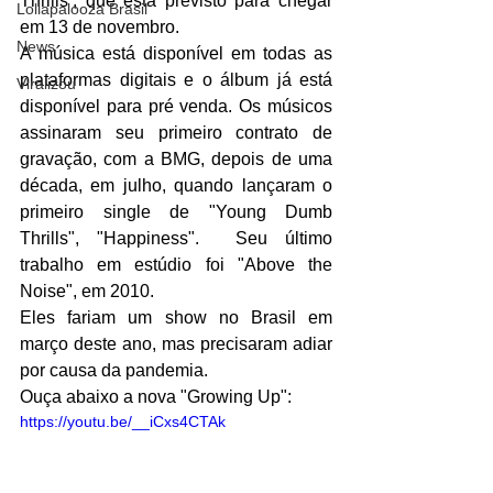
Thrills’, que está previsto para chegar 
Lollapalooza Brasil
em 13 de novembro.
News
A música está disponível em todas as 
plataformas digitais e o álbum já está 
Viralizou
disponível para pré venda. Os músicos 
assinaram seu primeiro contrato de 
gravação, com a BMG, depois de uma 
década, em julho, quando lançaram o 
primeiro single de "Young Dumb 
Thrills", "Happiness".  Seu último 
trabalho em estúdio foi "Above the 
Noise", em 2010.
Eles fariam um show no Brasil em 
março deste ano, mas precisaram adiar 
por causa da pandemia. 
Ouça abaixo a nova "Growing Up":
https://youtu.be/__iCxs4CTAk