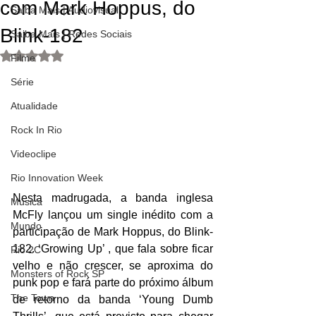
com Mark Hoppus, do
Saiba Mais | Audiovisual
Blink-182
Saiba Mais | Redes Sociais
Avaliado com NaN de 5 estrelas.
Filme
Série
Atualidade
Rock In Rio
Videoclipe
Rio Innovation Week
Nesta madrugada, a banda inglesa 
Música
McFly lançou um single inédito com a 
Mundo
participação de Mark Hoppus, do Blink-
182. ‘Growing Up’ , que fala sobre ficar 
Rio 2C
velho e não crescer, se aproxima do 
Monsters of Rock SP
punk pop e fará parte do próximo álbum 
The Town
de retorno da banda ‘Young Dumb 