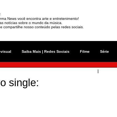
!
rma News você encontra arte e entretenimento!
mas notícias sobre o mundo da música.
e compartilhe nosso conteúdo pelas redes sociais.
ovisual
Saiba Mais | Redes Sociais
Filme
Série
vation Week
Música
Mundo
Rio 2C
o single:
sil
News
Viralizou