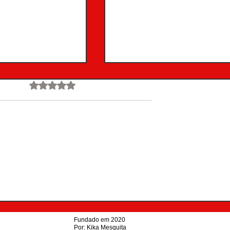
Avaliado com 0 de 5 estrelas.
Ainda sem avaliações
r momento":
Slash colabora com Demi
odutor do Guns N'
Lovato em nova versão da
irma que novo
música “Sorry Not Sorry”
 a caminho
Fundado em 2020
​Por: Kika Mesquita