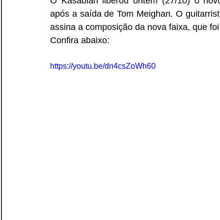
O Kasabian liberou ontem (27/10) o nov
após a saída de Tom Meighan. O guitarrist
assina a composição da nova faixa, que foi
Confira abaixo:
https://youtu.be/dn4csZoWh60