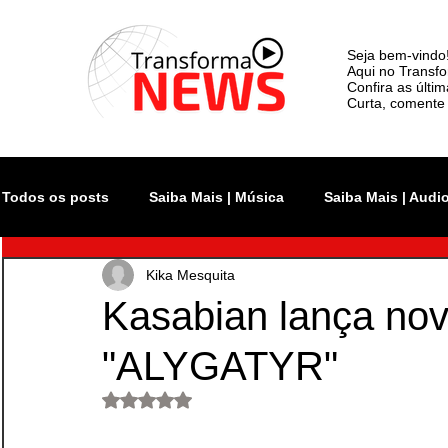
Seja bem-vindo
Aqui no Transfo
Confira as últi
Curta, comente 
Todos os posts
Saiba Mais | Música
Saiba Mais | Audi
Kika Mesquita
Atualidade
Rock In Rio
Videoclipe
Rio Inno
Kasabian lança nov
"ALYGATYR"
Monsters of Rock SP
The Town
Lollapalooza Bra
Avaliado com NaN de 5 estrelas.