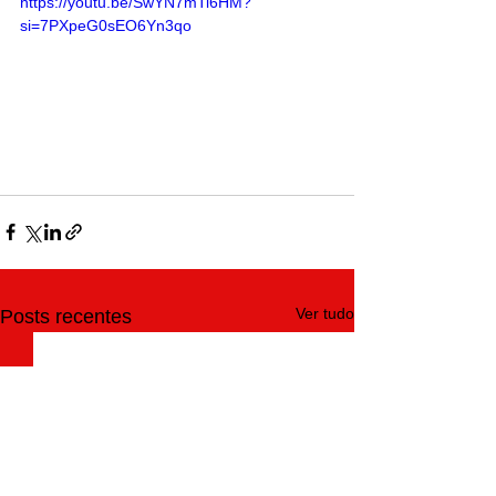
https://youtu.be/SwYN7mTi6HM?
si=7PXpeG0sEO6Yn3qo
Ver tudo
Posts recentes