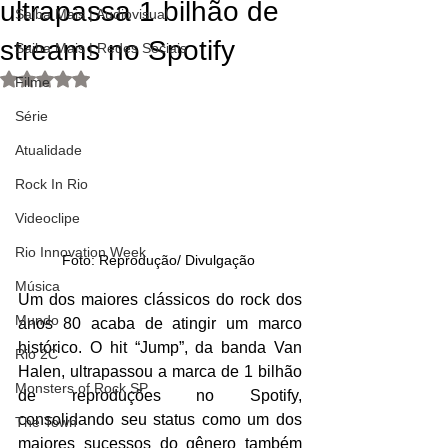
ultrapassa 1 bilhão de
Saiba Mais | Audiovisual
streams no Spotify
Saiba Mais | Redes Sociais
Avaliado com NaN de 5 estrelas.
Filme
Série
Atualidade
Rock In Rio
Videoclipe
Rio Innovation Week
Foto: Reprodução/ Divulgação 
Música
Um dos maiores clássicos do rock dos 
Mundo
anos 80 acaba de atingir um marco 
histórico. O hit “Jump”, da banda Van 
Rio 2C
Halen, ultrapassou a marca de 1 bilhão 
Monsters of Rock SP
de reproduções no Spotify, 
consolidando seu status como um dos 
The Town
maiores sucessos do gênero também 