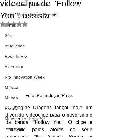
videoclipe de "Follow
Saiba Mais | Audiovisual
You"; assista
Saiba Mais | Redes Sociais
Avaliado com NaN de 5 estrelas.
Filme
Série
Atualidade
Rock In Rio
Videoclipe
Rio Innovation Week
Música
Foto: Reprodução/Press
Mundo
O Imagine Dragons lançou hoje um 
Rio 2C
divertido videoclipe para o novo single 
Monsters of Rock SP
da banda, “Follow You”. O clipe é 
The Town
estrelado pelos atores da série 
americana “It’s Always Sunny in 