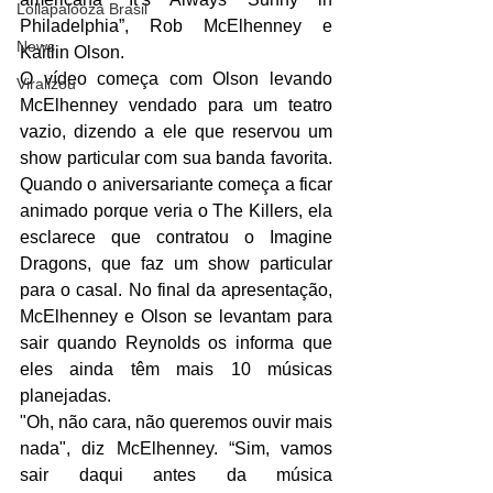
Lollapalooza Brasil
Philadelphia”, Rob McElhenney e 
News
Kaitlin Olson. 
O vídeo começa com Olson levando 
Viralizou
McElhenney vendado para um teatro 
vazio, dizendo a ele que reservou um 
show particular com sua banda favorita. 
Quando o aniversariante começa a ficar 
animado porque veria o The Killers, ela 
esclarece que contratou o Imagine 
Dragons, que faz um show particular 
para o casal. No final da apresentação, 
McElhenney e Olson se levantam para 
sair quando Reynolds os informa que 
eles ainda têm mais 10 músicas 
planejadas.
"Oh, não cara, não queremos ouvir mais 
nada", diz McElhenney. “Sim, vamos 
sair daqui antes da música 