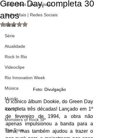
Green Day, completa 30
Saiba Mais | Audiovisual
anos
Saiba Mais | Redes Sociais
Avaliado com NaN de 5 estrelas.
Filme
Série
Atualidade
Rock In Rio
Videoclipe
Rio Innovation Week
Música
Foto: Divulgação
Mundo
O icônico álbum Dookie, do Green Day 
completa três décadas! Lançado em 1º 
Rio 2C
de fevereiro de 1994, a obra não 
Monsters of Rock SP
apenas impulsionou a banda para a 
The Town
fama, mas também ajudou a trazer o 