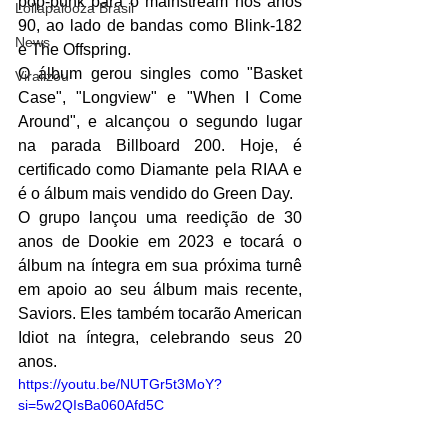
pop-punk para o mainstream nos anos 
Lollapalooza Brasil
90, ao lado de bandas como Blink-182 
News
e The Offspring.
O álbum gerou singles como "Basket 
Viralizou
Case", "Longview" e "When I Come 
Around", e alcançou o segundo lugar 
na parada Billboard 200. Hoje, é 
certificado como Diamante pela RIAA e 
é o álbum mais vendido do Green Day.
O grupo lançou uma reedição de 30 
anos de Dookie em 2023 e tocará o 
álbum na íntegra em sua próxima turnê 
em apoio ao seu álbum mais recente, 
Saviors. Eles também tocarão American 
Idiot na íntegra, celebrando seus 20 
anos.
https://youtu.be/NUTGr5t3MoY?
si=5w2QIsBa060Afd5C