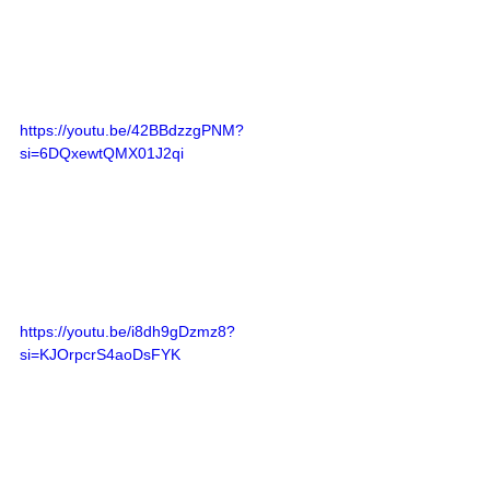
https://youtu.be/42BBdzzgPNM?
si=6DQxewtQMX01J2qi
https://youtu.be/i8dh9gDzmz8?
si=KJOrpcrS4aoDsFYK