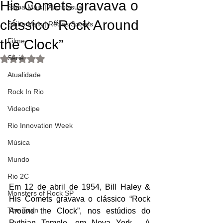
His Comets gravava o
Saiba Mais | Audiovisual
clássico “Rock Around
Saiba Mais | Redes Sociais
the Clock”
Filme
Série
Avaliado com NaN de 5 estrelas.
Atualidade
Rock In Rio
Videoclipe
Rio Innovation Week
Música
Mundo
Rio 2C
Em 12 de abril de 1954, Bill Haley & 
Monsters of Rock SP
His Comets gravava o clássico “Rock 
The Town
Around the Clock”, nos estúdios do 
Pythian Temple, em Nova York.  A 