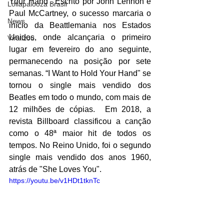
Your Hand”. Escrito por John Lennon e 
Lollapalooza Brasil
Paul McCartney, o sucesso marcaria o 
News
início da Beattlemania nos Estados 
Unidos, onde alcançaria o primeiro 
Viralizou
lugar em fevereiro do ano seguinte, 
permanecendo na posição por sete 
semanas. “I Want to Hold Your Hand" se 
tornou o single mais vendido dos 
Beatles em todo o mundo, com mais de 
12 milhões de cópias.  Em 2018, a 
revista Billboard classificou a canção 
como o 48ª maior hit de todos os 
tempos. No Reino Unido, foi o segundo 
single mais vendido dos anos 1960, 
atrás de "She Loves You". 
https://youtu.be/v1HDt1tknTc