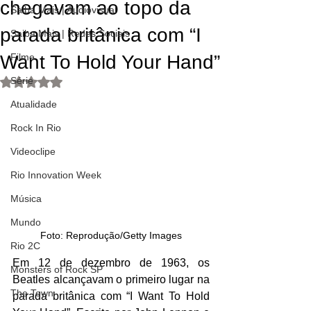
chegavam ao topo da
Saiba Mais | Audiovisual
parada britânica com “I
Saiba Mais | Redes Sociais
Want To Hold Your Hand”
Filme
Série
Avaliado com NaN de 5 estrelas.
Atualidade
Rock In Rio
Videoclipe
Rio Innovation Week
Música
Mundo
Foto: Reprodução/Getty Images
Rio 2C
Em 12 de dezembro de 1963, os 
Monsters of Rock SP
Beatles alcançavam o primeiro lugar na 
The Town
parada britânica com “I Want To Hold 