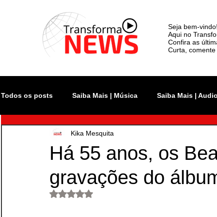
Seja bem-vindo
Aqui no Transfo
Confira as últi
Curta, comente 
Todos os posts
Saiba Mais | Música
Saiba Mais | Audi
Kika Mesquita
Atualidade
Rock In Rio
Videoclipe
Rio Inno
Há 55 anos, os Bea
gravações do álbum
Monsters of Rock SP
The Town
Lollapalooza Bra
Avaliado com NaN de 5 estrelas.