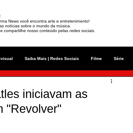
!
rma News você encontra arte e entretenimento!
mas notícias sobre o mundo da música.
e compartilhe nosso conteúdo pelas redes sociais.
ovisual
Saiba Mais | Redes Sociais
Filme
Série
vation Week
Música
Mundo
Rio 2C
tles iniciavam as
 "Revolver"
sil
News
Viralizou