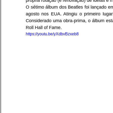
própria rotação (e renovação) de idéias e m
O sétimo álbum dos Beatles foi lançado e
agosto nos EUA. Atingiu o primeiro luga
Considerado uma obra-prima, o álbum está 
Roll Hall of Fame. 
https://youtu.be/yXdbvBzxeb8