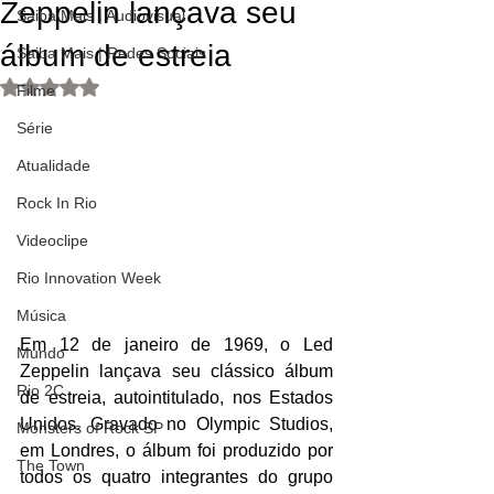
Zeppelin lançava seu
Saiba Mais | Audiovisual
álbum de estreia
Saiba Mais | Redes Sociais
Avaliado com NaN de 5 estrelas.
Filme
Série
Atualidade
Rock In Rio
Videoclipe
Rio Innovation Week
Música
Em 12 de janeiro de 1969, o Led 
Mundo
Zeppelin lançava seu clássico álbum 
Rio 2C
de estreia, autointitulado, nos Estados 
Unidos. Gravado no Olympic Studios, 
Monsters of Rock SP
em Londres, o álbum foi produzido por 
The Town
todos os quatro integrantes do grupo 