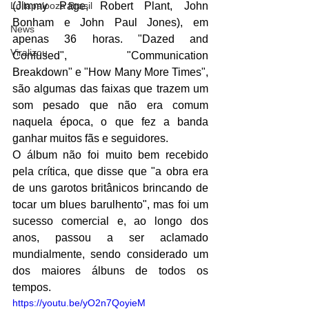
Lollapalooza Brasil
(
Jimmy Page, Robert Plant, John 
Bonham e John Paul Jones
), em 
News
apenas 36 horas. "Dazed and 
Viralizou
Confused", "Communication 
Breakdown" e "How Many More Times", 
são algumas das faixas que trazem um 
som pesado que não era comum 
naquela época, o que fez a banda 
ganhar muitos fãs e seguidores. 
O álbum não foi muito bem recebido 
pela crítica, que disse que "a obra era 
de uns garotos britânicos brincando de 
tocar um blues barulhento", mas foi um 
sucesso comercial e, ao longo dos 
anos, passou a ser aclamado 
mundialmente, sendo considerado um 
dos maiores álbuns de todos os 
tempos. 
https://youtu.be/yO2n7QoyieM