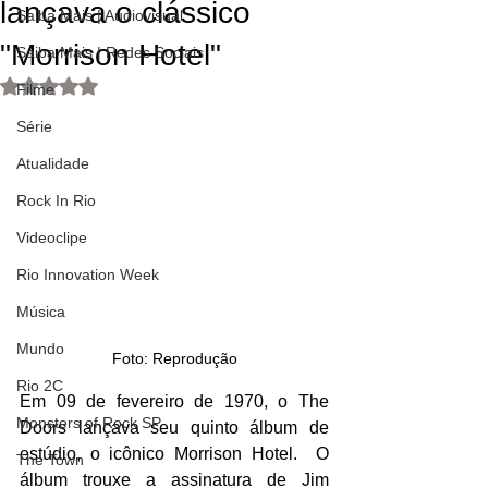
lançava o clássico
Saiba Mais | Audiovisual
"Morrison Hotel"
Saiba Mais | Redes Sociais
Avaliado com NaN de 5 estrelas.
Filme
Série
Atualidade
Rock In Rio
Videoclipe
Rio Innovation Week
Música
Mundo
Foto: Reprodução
Rio 2C
Em 09 de fevereiro de 1970, o The 
Monsters of Rock SP
Doors lançava seu quinto álbum de 
estúdio, o icônico Morrison Hotel.  O 
The Town
álbum trouxe a assinatura de Jim 