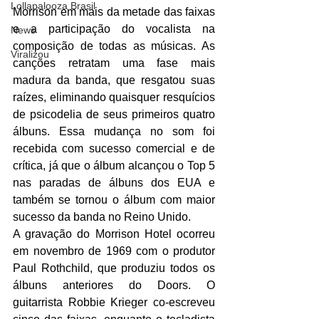
Lollapalooza Brasil
Morrison em mais da metade das faixas 
e a participação do vocalista na 
News
composição de todas as músicas. As 
Viralizou
canções retratam uma fase mais 
madura da banda, que resgatou suas 
raízes, eliminando quaisquer resquícios 
de psicodelia de seus primeiros quatro 
álbuns. Essa mudança no som foi 
recebida com sucesso comercial e de 
crítica, já que o álbum alcançou o Top 5 
nas paradas de álbuns dos EUA e 
também se tornou o álbum com maior 
sucesso da banda no Reino Unido.
A gravação do Morrison Hotel ocorreu 
em novembro de 1969 com o produtor 
Paul Rothchild, que produziu todos os 
álbuns anteriores do Doors. O 
guitarrista Robbie Krieger co-escreveu 