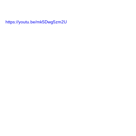
https://youtu.be/mk5Dwg5zm2U
Matéria: Kika Mesquita
Saiba Mais | Música
Saiba Mais | Redes Sociais
Ver tudo
Posts recentes