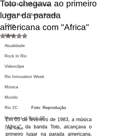
Toto chegava ao primeiro
Saiba Mais | Audiovisual
lugar da parada
Saiba Mais | Redes Sociais
americana com "Africa"
Filme
Série
Avaliado com NaN de 5 estrelas.
Atualidade
Rock In Rio
Videoclipe
Rio Innovation Week
Música
Mundo
Rio 2C
Foto: Reprodução
Monsters of Rock SP
Em 05 de fevereiro de 1983, a música 
“Africa”, da banda Toto, alcançava o 
The Town
primeiro lugar na parada americana. 