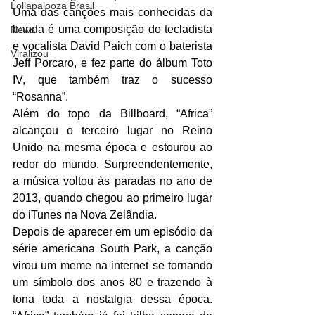
Lollapalooza Brasil
Uma das canções mais conhecidas da 
banda é uma composição do tecladista 
News
e vocalista David Paich com o baterista 
Viralizou
Jeff Porcaro, e fez parte do álbum Toto 
IV, que também traz o sucesso 
“Rosanna”.
Além do topo da Billboard, “Africa” 
alcançou o terceiro lugar no Reino 
Unido na mesma época e estourou ao 
redor do mundo. Surpreendentemente, 
a música voltou às paradas no ano de 
2013, quando chegou ao primeiro lugar 
do iTunes na Nova Zelândia.
Depois de aparecer em um episódio da 
série americana South Park, a canção 
virou um meme na internet se tornando 
um símbolo dos anos 80 e trazendo à 
tona toda a nostalgia dessa época. 